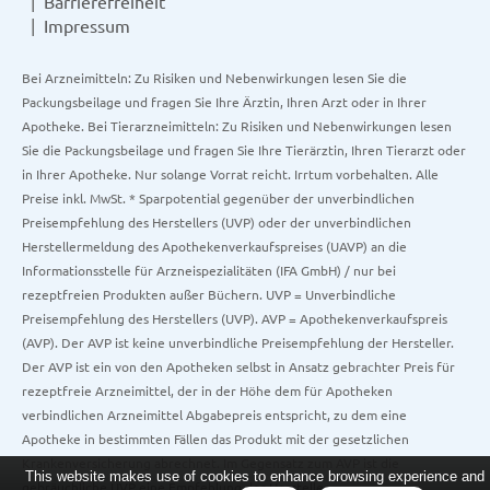
Barrierefreiheit
Impressum
Bei Arzneimitteln: Zu Risiken und Nebenwirkungen lesen Sie die
Packungsbeilage und fragen Sie Ihre Ärztin, Ihren Arzt oder in Ihrer
Apotheke. Bei Tierarzneimitteln: Zu Risiken und Nebenwirkungen lesen
Sie die Packungsbeilage und fragen Sie Ihre Tierärztin, Ihren Tierarzt oder
in Ihrer Apotheke. Nur solange Vorrat reicht. Irrtum vorbehalten. Alle
Preise inkl. MwSt. * Sparpotential gegenüber der unverbindlichen
Preisempfehlung des Herstellers (UVP) oder der unverbindlichen
Herstellermeldung des Apothekenverkaufspreises (UAVP) an die
Informationsstelle für Arzneispezialitäten (IFA GmbH) / nur bei
rezeptfreien Produkten außer Büchern. UVP = Unverbindliche
Preisempfehlung des Herstellers (UVP). AVP = Apothekenverkaufspreis
(AVP). Der AVP ist keine unverbindliche Preisempfehlung der Hersteller.
Der AVP ist ein von den Apotheken selbst in Ansatz gebrachter Preis für
rezeptfreie Arzneimittel, der in der Höhe dem für Apotheken
verbindlichen Arzneimittel Abgabepreis entspricht, zu dem eine
Apotheke in bestimmten Fällen das Produkt mit der gesetzlichen
Krankenversicherung abrechnet. Im Gegensatz zum AVP ist die
This website makes use of cookies to enhance browsing experience and
gebräuchliche UVP eine Empfehlung der Hersteller.