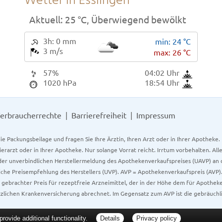
Wetter in Esslingen
Aktuell: 25 °C,
Überwiegend bewölkt
3h: 0 mm
min: 24 °C
3 m/s
max: 26 °C
57%
04:02 Uhr
1020 hPa
18:54 Uhr
erbraucherrechte
Barrierefreiheit
Impressum
ie Packungsbeilage und fragen Sie Ihre Ärztin, Ihren Arzt oder in Ihrer Apotheke
Tierarzt oder in Ihrer Apotheke. Nur solange Vorrat reicht. Irrtum vorbehalten. All
er unverbindlichen Herstellermeldung des Apothekenverkaufspreises (UAVP) an die
che Preisempfehlung des Herstellers (UVP). AVP = Apothekenverkaufspreis (AVP).
tz gebrachter Preis für rezeptfreie Arzneimittel, der in der Höhe dem für Apothe
tzlichen Krankenversicherung abrechnet. Im Gegensatz zum AVP ist die gebräuchl
ovide additional functionality.
Details
Privacy policy