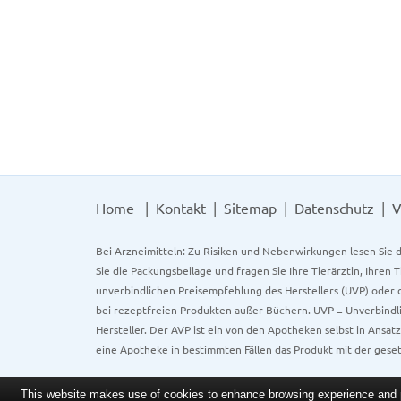
Home
Kontakt
Sitemap
Datenschutz
V
Bei Arzneimitteln: Zu Risiken und Nebenwirkungen lesen Sie d
Sie die Packungsbeilage und fragen Sie Ihre Tierärztin, Ihren 
unverbindlichen Preisempfehlung des Herstellers (UVP) oder d
bei rezeptfreien Produkten außer Büchern. UVP = Unverbindli
Hersteller. Der AVP ist ein von den Apotheken selbst in Ansa
eine Apotheke in bestimmten Fällen das Produkt mit der gese
This website makes use of cookies to enhance browsing experience and pr