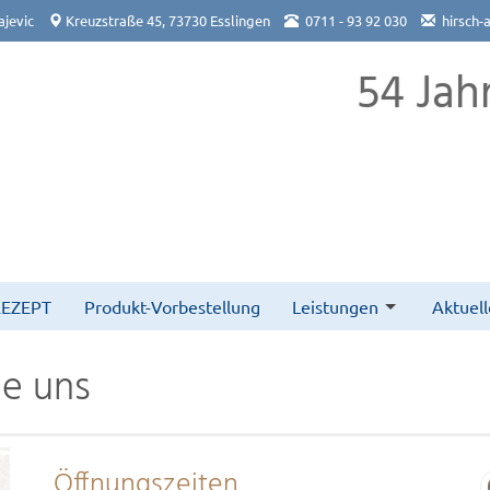
jevic
Kreuzstraße 45, 73730 Esslingen
0711 - 93 92 030
hirsch-
54 Jah
REZEPT
Produkt-Vorbestellung
Leistungen
Aktuell
ie uns
Öffnungszeiten