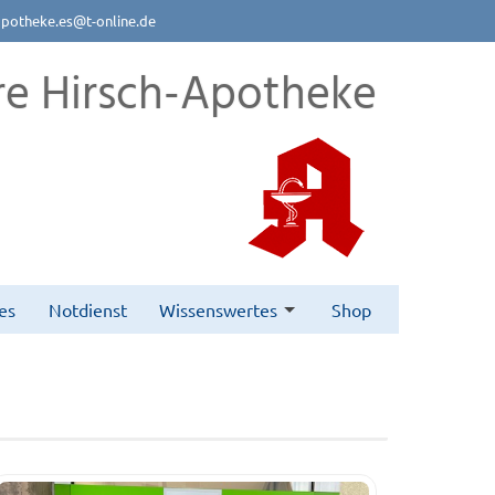
apotheke.es@t-online.de
re Hirsch-Apotheke
es
Notdienst
Wissenswertes
Shop