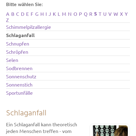
Bitte wählen Sie:
S
A
B
C
D
E
F
G
H
I
J
K
L
M
N
O
P
Q
R
T
U
V
W
X
Y
Z
Schimmelpilzallergie
Schlaganfall
Schnupfen
Schröpfen
Selen
Sodbrennen
Sonnenschutz
Sonnenstich
Sportunfälle
Schlaganfall
Ein Schlaganfall kann theoretisch
jeden Menschen treffen - vom