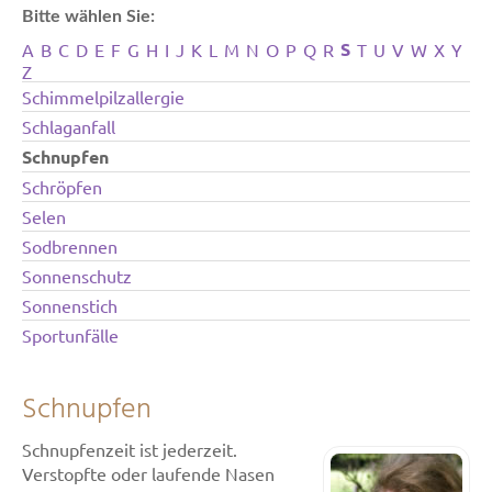
Bitte wählen Sie:
S
A
B
C
D
E
F
G
H
I
J
K
L
M
N
O
P
Q
R
T
U
V
W
X
Y
Z
Schimmelpilzallergie
Schlaganfall
Schnupfen
Schröpfen
Selen
Sodbrennen
Sonnenschutz
Sonnenstich
Sportunfälle
Schnupfen
Schnupfenzeit ist jederzeit.
Verstopfte oder laufende Nasen