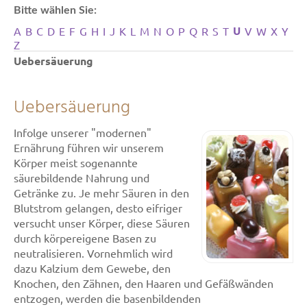
Bitte wählen Sie:
U
A
B
C
D
E
F
G
H
I
J
K
L
M
N
O
P
Q
R
S
T
V
W
X
Y
Z
Uebersäuerung
Uebersäuerung
Infolge unserer "modernen"
Ernährung führen wir unserem
Körper meist sogenannte
säurebildende Nahrung und
Getränke zu. Je mehr Säuren in den
Blutstrom gelangen, desto eifriger
versucht unser Körper, diese Säuren
durch körpereigene Basen zu
neutralisieren. Vornehmlich wird
dazu Kalzium dem Gewebe, den
Knochen, den Zähnen, den Haaren und Gefäßwänden
entzogen, werden die basenbildenden