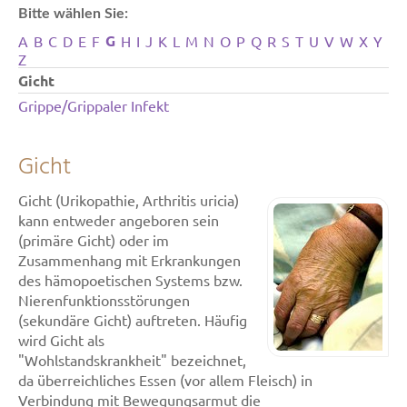
Bitte wählen Sie:
G
A
B
C
D
E
F
H
I
J
K
L
M
N
O
P
Q
R
S
T
U
V
W
X
Y
Z
Gicht
Grippe/Grippaler Infekt
Gicht
Gicht (Urikopathie, Arthritis uricia)
kann entweder angeboren sein
(primäre Gicht) oder im
Zusammenhang mit Erkrankungen
des hämopoetischen Systems bzw.
Nierenfunktionsstörungen
(sekundäre Gicht) auftreten. Häufig
wird Gicht als
"Wohlstandskrankheit" bezeichnet,
da überreichliches Essen (vor allem Fleisch) in
Verbindung mit Bewegungsarmut die