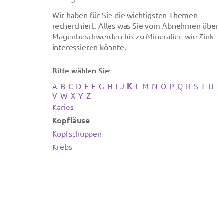
Wir haben für Sie die wichtigsten Themen
recherchiert. Alles was Sie vom Abnehmen übe
Magenbeschwerden bis zu Mineralien wie Zink
interessieren könnte.
Bitte wählen Sie:
K
A
B
C
D
E
F
G
H
I
J
L
M
N
O
P
Q
R
S
T
U
V
W
X
Y
Z
Karies
Kopfläuse
Kopfschuppen
Krebs