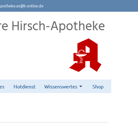
apotheke.es@t-online.de
re Hirsch-Apotheke
es
Notdienst
Wissenswertes
Shop