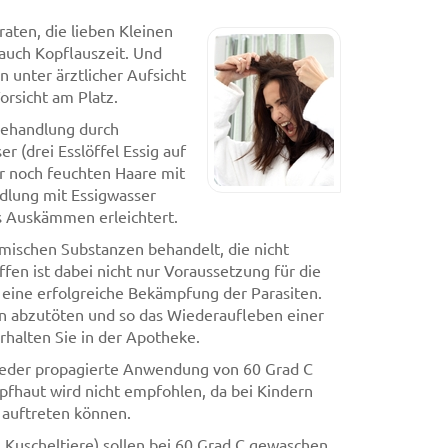
raten, die lieben Kleinen
auch Kopflauszeit. Und
 unter ärztlicher Aufsicht
orsicht am Platz.
 Behandlung durch
 (drei Esslöffel Essig auf
r noch feuchten Haare mit
dlung mit Essigwasser
as Auskämmen erleichtert.
mischen Substanzen behandelt, die nicht
fen ist dabei nicht nur Voraussetzung für die
eine erfolgreiche Bekämpfung der Parasiten.
en abzutöten und so das Wiederaufleben einer
rhalten Sie in der Apotheke.
ieder propagierte Anwendung von 60 Grad C
pfhaut wird nicht empfohlen, da bei Kindern
 auftreten können.
 Kuscheltiere) sollen bei 60 Grad C gewaschen,