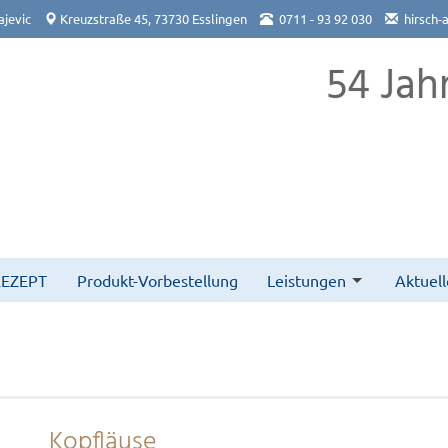
jevic
Kreuzstraße 45, 73730 Esslingen
0711 - 93 92 030
hirsch-
54 Jah
REZEPT
Produkt-Vorbestellung
Leistungen
Aktuell
Kopfläuse