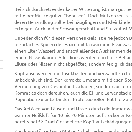
Bei sich durchsetzender kalter Witterung ist man gut be
r
mit einer Mütze gut zu "behüten". Doch Mützenzeit ist 
deren Behandlung sollte bei Säuglingen und Kleinkindern
erfolgen. Auch in der Schwangerschaft und Stillzeit ist V
Unbedenklich für diesen Personenkreis ist eine jedoch
mehrfaches Spülen der Haare mit lauwarmem Essigwasser
einen Liter Wasser) und anschließendes Auskämmen de
einem Nissenkamm. Allerdings werden durch die Behan
Läuse oder Nissen nicht abgetötet, sondern lediglich d
Kopfläuse werden mit Insektiziden und verwandten che
unbedenklich sind. Der korrekte Umgang mit diesen Stof
Vermeidung von Gesundheitsschäden, sondern auch für 
Kommt es doch darauf an, auch die Ei- und Larvenstadi
Population zu unterbinden. Professionellen Rat hierzu e
Das Abtöten von Läusen und Nissen durch die immer w
warmer Heißluft für 10 bis 20 Minuten auf trockener Ko
bereits bei 52 Grad C erhebliche Kopfhautschädigungen
Kleidungsstücke (auch Mütze, Schal, Jacke, Handschuhe,