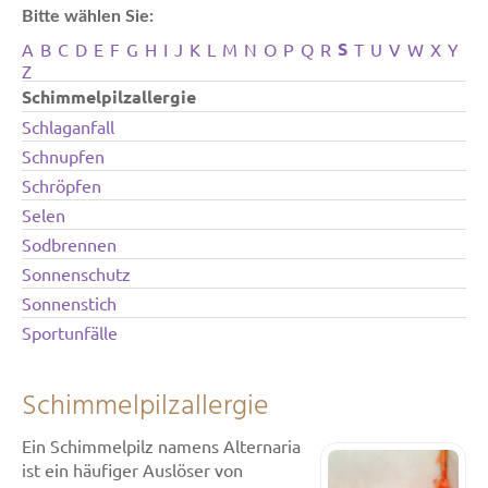
Bitte wählen Sie:
S
A
B
C
D
E
F
G
H
I
J
K
L
M
N
O
P
Q
R
T
U
V
W
X
Y
Z
Schimmelpilzallergie
Schlaganfall
Schnupfen
Schröpfen
Selen
Sodbrennen
Sonnenschutz
Sonnenstich
Sportunfälle
Schimmelpilzallergie
Ein Schimmelpilz namens Alternaria
ist ein häufiger Auslöser von